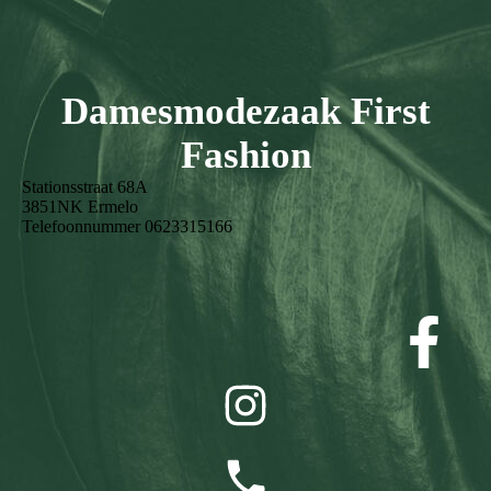
Damesmodezaak First
Fashion
Stationsstraat 68A
3851NK Ermelo
Telefoonnummer 0623315166